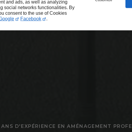
Customize
nt and ads, as well as analyzing
ng social networks functionalities. By
you consent to the use of Cookies
Google
Facebook
.
5 ANS D'EXPÉRIENCE EN AMÉNAGEMENT PROF