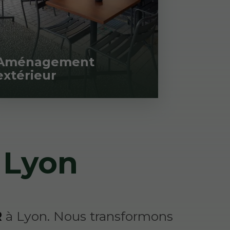
Aménagement
Aména
extérieur
restau
 Lyon
R
à Lyon. Nous transformons