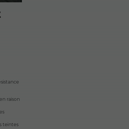
t
ésistance
 en raison
es
s teintes