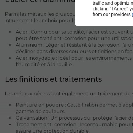
traffic and optimizi
clicking "I Agree" 
Parmi les métaux les plus couramment utilisés,
l'acie
from our providers
influencent leur choix pour le mobilier extérieur.
Acier : Connu pour sa solidité, l'acier est souvent 
peut être traité anti-corrosion pour une utilisatio
Aluminium : Léger et résistant à la corrosion, l’al
décliner dans diverses couleurs et finitions en fai
Acier inoxydable : Idéal pour les environnements 
l'humidité et à la rouille.
Les finitions et traitements
Les métaux nécessitent également un traitement de s
Peinture en poudre : Cette finition permet d'app
gamme de couleurs.
Galvanisation : Un processus qui protège l'acier de
Traitement anti-corrosion : Incontournable pour 
assure une protection durable.