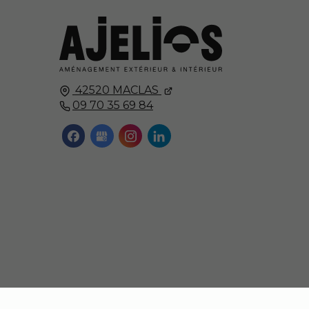
42520
MACLAS
09 70 35 69 84