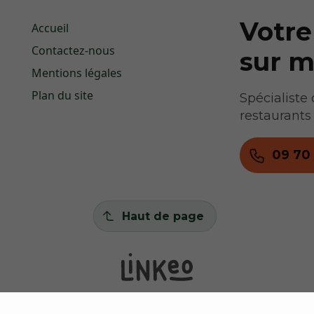
Votr
Accueil
Contactez-nous
sur 
Mentions légales
Plan du site
Spécialiste
restaurant
09 70
Haut de page