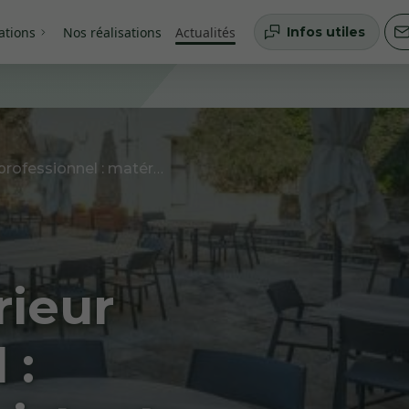
ations
Nos réalisations
Actualités
Infos utiles
Mobilier extérieur professionnel : matériaux résistants pour terrasses et rooftops
rieur
 :