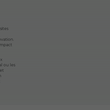
sites
ovation.
 impact
ux
l ou les
et
n
t