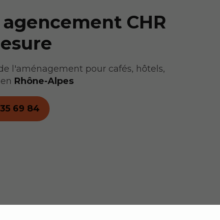
e agencement CHR
mesure
 de l'aménagement pour cafés, hôtels,
s en
Rhône-Alpes
 35 69 84