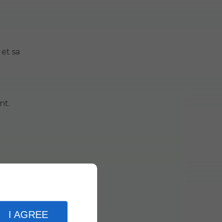
et sa
nt.
I AGREE