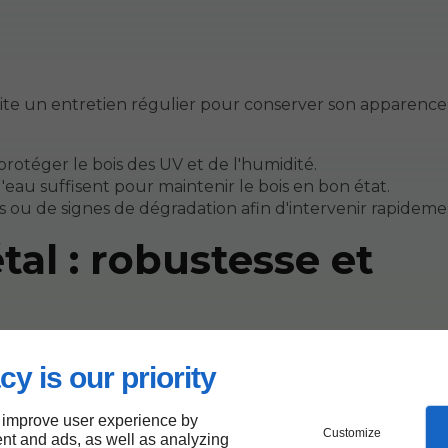
site un entretien régulier pour conserver son apparence 
protéger le bois des UV et de l'humidité.
'eau suffisent pour maintenir le bois en bon état.
res ou de signes de dégradation afin d'intervenir rapideme
al : robustesse et
cy is our priority
rieur en raison de leur robustesse et de leur esthétique
nitions, offrant ainsi une grande variété d'options.
 improve user experience by
Customize
nt and ads, as well as analyzing