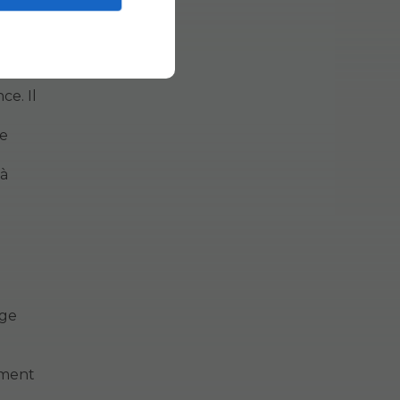
es qui
ce. Il
se
 à
rge
ement