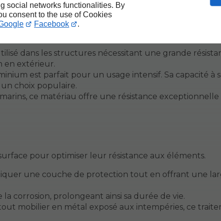
ng social networks functionalities. By
you consent to the use of Cookies
r et l'aluminium
présentent des caractéristiques distinct
Google
Facebook
.
utilisé dans les structures nécessitant une grande résistan
n en extérieur.
uminium est parfait pour un usage intensif. Sa capacité à 
t un choix populaire.
marins, ce matériau offre une résistance exceptionnelle
urface pour optimiser leur résistance aux éléments.
liquer une couche de protection tout en offrant une la
 la corrosion, prolongeant ainsi sa durée de vie.
tout mobilier en métal exposé aux intempéries, ce trait