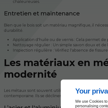
chaleureuses.
Entretien et maintenance
Bien que le bois soit un matériau magnifique, il néces
durabilité.
Application d'huile ou de vernis : Cela permet de 
Nettoyage régulier : Un simple savon doux et de l
Inspection régulière : Vérifiez l'absence de fissu
Les matériaux en mét
modernité
Your priva
Les métaux sont souvent utilisés pour le mobilier exté
contemporaine. Ils se déclinent en plusieurs styles et fi
We use Cookies to
personalising conte
L’acier et l'aluminium