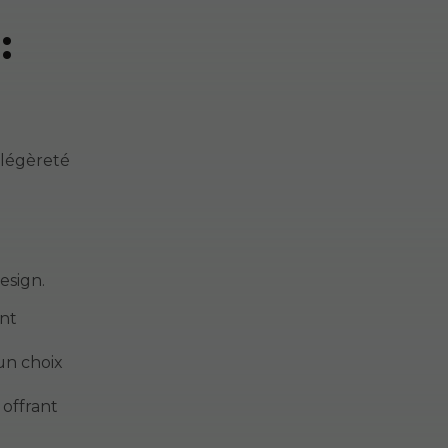
:
 légèreté
esign.
ent
 un choix
 offrant