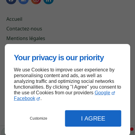
Accueil
Contactez-nous
Mentions légales
Plan du site
Your privacy is our priority
We use Cookies to improve user experience by
Haut de page
personalising content and ads, as well as
analyzing traffic and optimizing social networks
functionalities. By clicking "I Agree" you consent to
the use of Cookies from our providers
Google
Facebook
.
I AGREE
Customize